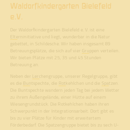
Eltern
Waldorfkindergarten Bielefeld
Elterninitiative
e.V.
Verein
Gremien
Der Waldorfkindergarten Bielefeld e. V. ist eine
Elterninitiative
und liegt, wunderbar in die Natur
Anmeldung
gebettet, in Schildesche. Wir haben insgesamt 89
Kontakt
Betreuungsplätze, die sich auf vier
Gruppen
verteilen.
Anfahrt
Wir bieten Plätze mit 25, 35 und 45 Stunden
Betreuung an.
Stellenmarkt
Cookies
Neben der
Lerchengruppe
, unserer Regelgruppe, gibt
es die
Buntspechte
, die
Rotkehlchen
und die
Spatzen
.
Datenschutz
Die Buntspechte wandern jeden Tag bei jedem Wetter
Impressum
zu ihrem Außengelände, einer Hütte auf einem
Wiesengrundstück. Die Rotkehlchen haben ihren
Schwerpunkt in der Integrationsarbeit. Dort gibt es
bis zu vier Plätze für Kinder mit erweitertem
Förderbedarf. Die Spatzengruppe bietet bis zu sech U-