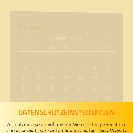
Termine
August 2026
<
>
Mo
Di
Mi
Do
Fr
Sa
So
1
2
3
4
5
6
7
8
9
10
11
12
13
14
15
16
17
18
19
20
21
22
23
24
25
26
27
28
29
30
31
DATENSCHUTZEINSTELLUNGEN
Wir nutzen Cookies auf unserer Website. Einige von ihnen
sind essenziell, während andere uns helfen, diese Website