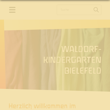
Start
Aktuelles
Termine
Kindergarten
WALDORF­
Gruppen
KINDERGARTEN
Spielgruppen
BIELEFELD
Tagesrhytmus
Waldorfpädagogik
Leitbild
Grundlagen Pädagogik
Links
Herzlich willkommen im