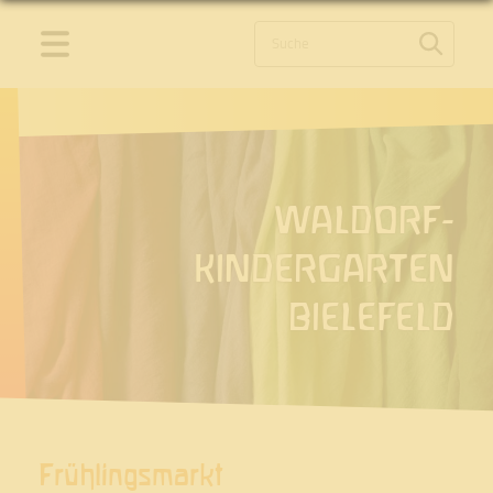
Start
Aktuelles
Termine
Kindergarten
WALDORF­
Gruppen
KINDERGARTEN
Spielgruppen
BIELEFELD
Tagesrhytmus
Waldorfpädagogik
Leitbild
Grundlagen Pädagogik
Links
Frühlingsmarkt