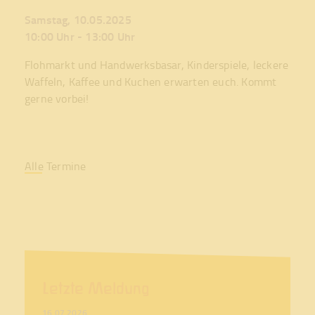
Eltern
Samstag, 10.05.2025
Elterninitiative
10:00 Uhr - 13:00 Uhr
Verein
Flohmarkt und Handwerksbasar, Kinderspiele, leckere
Gremien
Waffeln, Kaffee und Kuchen erwarten euch. Kommt
Anmeldung
gerne vorbei!
Kontakt
Anfahrt
Stellenmarkt
Alle Termine
Cookies
Datenschutz
Impressum
Letzte Meldung
16.07.2026