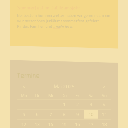
Sommerfest im Jubiläumsjahr
Bei bestem Sommerwetter haben wir gemeinsam ein
wunderschönes Jubiläumssommerfest gefeiert.
Kinder, Familien und
... mehr lesen
Termine
Mai 2025
<
>
Mo
Di
Mi
Do
Fr
Sa
So
1
2
3
4
5
6
7
8
9
10
11
12
13
14
15
16
17
18